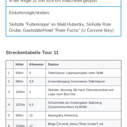
in der Regel 32 von 35,6 km maschinell gespurt
Einkehrmöglichkeiten:
Skihütte "Futterkrippe" im Wald Hubertky, Skihütte Rote
Grube, Gaststätte/Hotel "Roter Fuchs" (U Červené lišky)
Streckentabelle Tour 11
Höhe
Kilometer
Station
1
930m
0
Tellerhäuser Loipenparkplatz nahe Skilift
2
980m
0,8
Grenzübergang Grenzwiese Tellerhäuser
Skihütte, Abzweig SM nach Oberwiesenthal und
3
1000m
2
Loipe nach Bozi Dar
Schutzhütte am Gottesgaber Spitzberg,
4
1020m
6,5
Zusammenschluss KLM/SM
5
990m
10
Maringotka Hřebečná
Binge Červená Jáma ("Rote Grube") mit
6
1000m
12