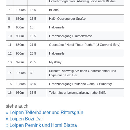
Einkehrmöglichkeit, Abzweig Loipe nach Bludná
7
1000m
13,5
Bludná
8
880m
15,5
Hajé, Querung der Straße
9
930m
18
Halbemeile
10
930m
19,5
Grenzübergang Himmelswiese
11
850m
21,5
Gaststätte / Hotel "Roter Fuchs" (U Červené lišky)
12
930m
23,5
Halbemeile
13
970m
29,5
Myslivny
Skihütte, Abzweig SM nach Oberwiesenthal und
14
1000m
32
Loipe nach Bozi Dar
15
1030m
33,5
Grenzübergang Deutsche Gehau / Hubertky
16
930m
35,5
Tellerhäuser Loipenparkplatz nahe Skilift
siehe auch:
» Loipen Tellerhäuser und Rittersgrün
» Loipen Bozi Dar
» Loipen Pernink und Horni Blatna