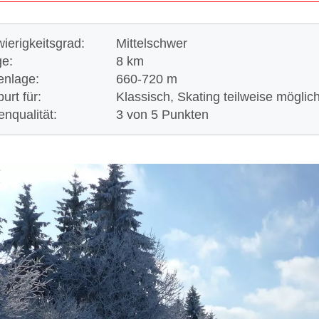
ierigkeitsgrad:
Mittelschwer
e:
8 km
nlage:
660-
720 m
urt für:
Klassisch, Skating teilweise möglic
enqualität:
3 von 5 Punkten