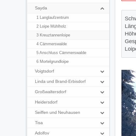
Sayda
1 Langlaufzentrum
Schw
Läng
2 Loipe Mühlholz
Höhe
3 Kreuztannenloipe
Gesp
4 Cämmerswalde
Loip
5 Anschluss Cämmerswalde
6 Mortelgrundloipe
Voigtsdorf
Linda und Brand-Erbisdorf
Großwaltersdorf
Heidersdorf
Seiffen und Neuhausen
Tisa
Adolfov