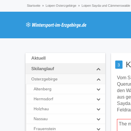
Startseite
»
Loipen Osterzgebirge
»
Loipen Sayda und Cämmerswalde
Aktuell
K
3
Skilanglauf
Vom Sk
Osterzgebirge
Querun
Altenberg
den Wa
aus ge
Hermsdorf
Sayda.
Holzhau
Feldra
Nassau
The m
Frauenstein