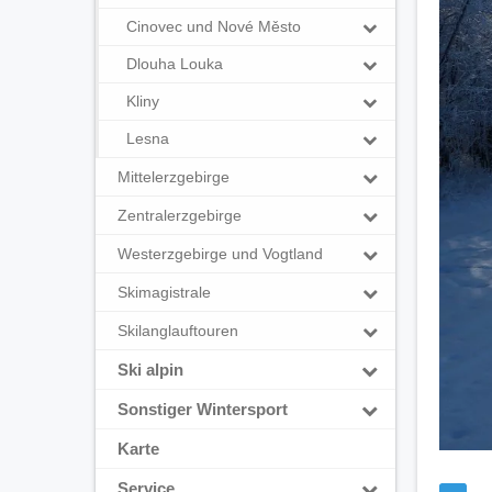
Cinovec und Nové Město
Dlouha Louka
Kliny
Lesna
Mittelerzgebirge
Zentralerzgebirge
Westerzgebirge und Vogtland
Skimagistrale
Skilanglauftouren
Ski alpin
Sonstiger Wintersport
Karte
Service