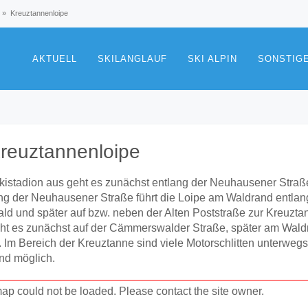
»
Kreuztannenloipe
AKTUELL
SKILANGLAUF
SKI ALPIN
SONSTIG
reuztannenloipe
istadion aus geht es zunächst entlang der Neuhausener Straß
g der Neuhausener Straße führt die Loipe am Waldrand entlang. 
ld und später auf bzw. neben der Alten Poststraße zur Kreuzta
ht es zunächst auf der Cämmerswalder Straße, später am Wald
 Im Bereich der Kreuztanne sind viele Motorschlitten unterweg
nd möglich.
ap could not be loaded. Please contact the site owner.