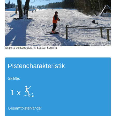
Skipiste bei Lengefeld, © Bastian Schilling
Pistencharakteristik
Skilifte:
1 x
Gesamtpistenlänge: