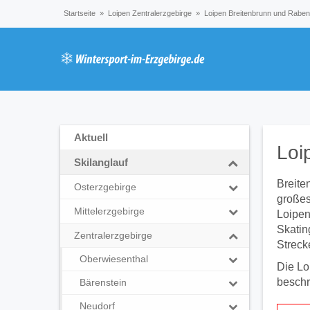
Startseite
»
Loipen Zentralerzgebirge
»
Loipen Breitenbrunn und Rabe
Aktuell
Loi
Skilanglauf
Breite
Osterzgebirge
großes
Mittelerzgebirge
Loipen
Skatin
Zentralerzgebirge
Streck
Oberwiesenthal
Die Lo
beschr
Bärenstein
Neudorf