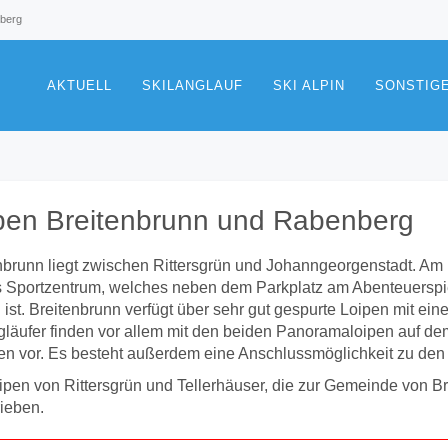
nberg
AKTUELL
SKILANGLAUF
SKI ALPIN
SONSTIG
pen Breitenbrunn und Rabenberg
nbrunn liegt zwischen Rittersgrün und Johanngeorgenstadt. Am 
 Sportzentrum, welches neben dem Parkplatz am Abenteuerspie
 ist. Breitenbrunn verfügt über sehr gut gespurte Loipen mit ein
gläufer finden vor allem mit den beiden Panoramaloipen auf de
en vor. Es besteht außerdem eine Anschlussmöglichkeit zu den
ipen von Rittersgrün und Tellerhäuser, die zur Gemeinde von 
ieben.