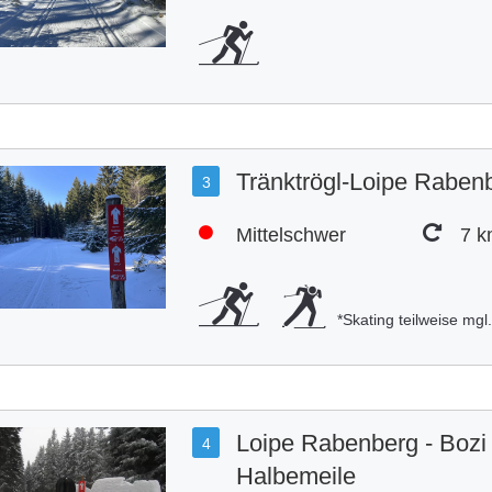
Tränktrögl-Loipe Raben
3
Mittelschwer
7 
*Skating teilweise mgl
Loipe Rabenberg - Bozi
4
Halbemeile