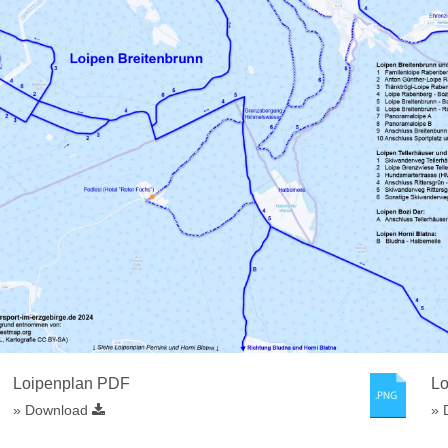
Loipenplan PDF
L
» Download
» 