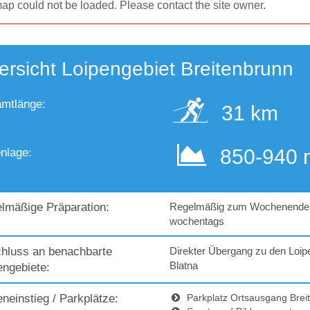
ap could not be loaded. Please contact the site owner.
ersicht Loipengebiet Breitenbrunn
mtlänge:
31 km
850-
940 
nlage:
lmäßige Präparation:
Regelmäßig zum Wochenende, 
wochentags
hluss an benachbarte
Direkter Übergang zu den Loip
Blatna
engebiete:
eneinstieg / Parkplätze:
Parkplatz Ortsausgang Breit