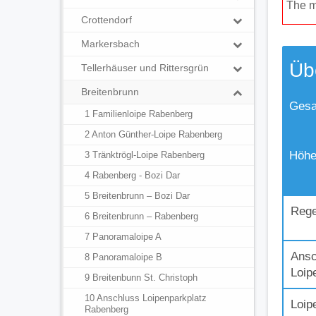
The m
Crottendorf
Markersbach
Üb
Tellerhäuser und Rittersgrün
Breitenbrunn
Gesa
1 Familienloipe Rabenberg
2 Anton Günther-Loipe Rabenberg
Höhe
3 Tränktrögl-Loipe Rabenberg
4 Rabenberg - Bozi Dar
5 Breitenbrunn – Bozi Dar
Rege
6 Breitenbrunn – Rabenberg
7 Panoramaloipe A
Ansc
8 Panoramaloipe B
Loip
9 Breitenbunn St. Christoph
10 Anschluss Loipenparkplatz
Loip
Rabenberg