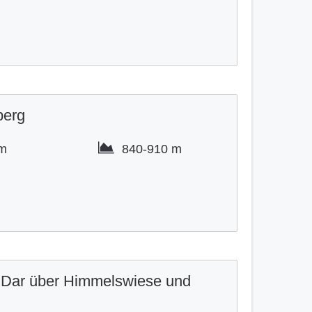
berg
km
840-
910 m
.
 Dar über Himmelswiese und