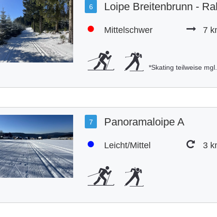
Loipe Breitenbrunn - R
6
Mittelschwer
7 
*Skating teilweise mgl
Panoramaloipe A
7
Leicht/Mittel
3 