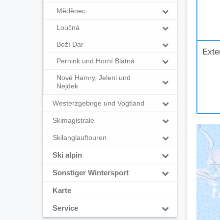
Měděnec
Loučná
Boží Dar
Exte
Pernink und Horní Blatná
Nové Hamry, Jeleni und
Nejdek
Westerzgebirge und Vogtland
Skimagistrale
Skilanglauftouren
Ski alpin
Sonstiger Wintersport
Karte
Service