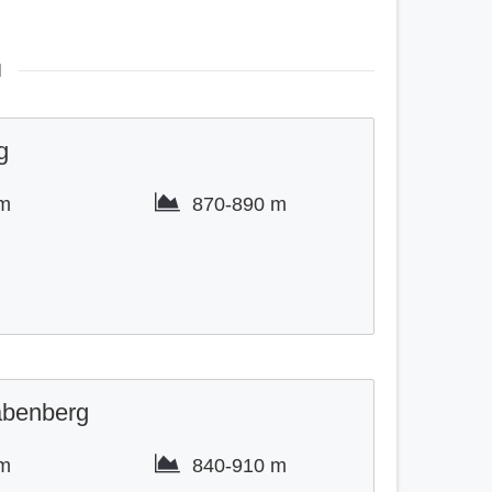
N
g
km
870-
890 m
abenberg
km
840-
910 m