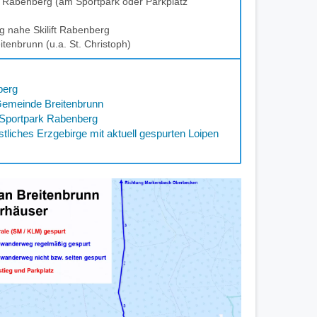
 Rabenberg (am Sportpark oder Parkplatz
g nahe Skilift Rabenberg
tenbrunn (u.a. St. Christoph)
berg
 Gemeinde Breitenbrunn
n Sportpark Rabenberg
stliches Erzgebirge mit aktuell gespurten Loipen