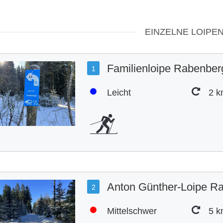
EINZELNE LOIPE
Familienloipe Rabenber
1
Leicht
2 
Anton Günther-Loipe R
2
Mittelschwer
5 