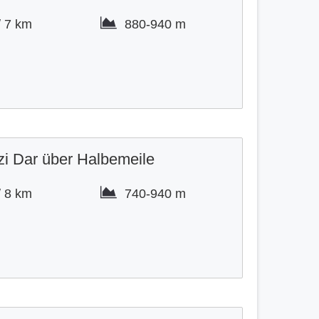
/
7 km
880-
940 m
.
zi Dar über Halbemeile
/
8 km
740-
940 m
.