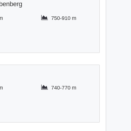
abenberg
km
750-
910 m
.
km
740-
770 m