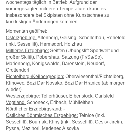
wochentags täglich in Betrieb. Aufgrund der
vorhergesagten milderen Temperaturen kann es
insbesondere bei Skipisten ohne Kunstschnee zu
kurzfristigen Änderungen kommen.
Momentan geöffnet:
Osterzgebirge:
Altenberg, Geising, Schellerhau, Rehefeld
(inkl. Sessellift), Hermsdorf, Holzhau
Mittleres Erzgebirge:
Seiffen (Übungslift Sportwelt und
großer Skilift), Pobershau, Satzung (Fr/Sa/So),
Marienberg, Königswalde, Bärenstein, Neudorf,
Crottendorf
Fichtelberg-/Keilbergregion:
Oberwiesenthal/Fichtelberg,
Klinovec, Bozi Dar Novako, Bozi Dar Hranice (ab morgen
wieder)
Westerzgebirge:
Tellerhäuser, Eibenstock, Carlsfeld
Vogtland:
Schöneck, Erlbach, Mühlleithen
Nördlicher Erzgebirgsrand:
-
Östliches Böhmisches Erzgebirge:
Telnice (inkl.
Sessellift), Bournak, Kliny (inkl. Sessellift), Cesky Jiretin,
Pysna, Mezihori, Medenec Alsovka