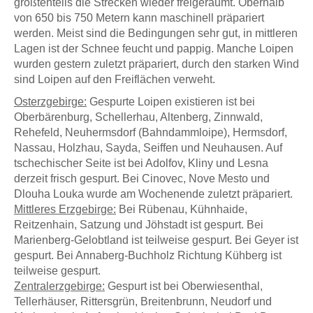
größtenteils die Strecken wieder freigeräumt. Oberhalb
von 650 bis 750 Metern kann maschinell präpariert
werden. Meist sind die Bedingungen sehr gut, in mittleren
Lagen ist der Schnee feucht und pappig. Manche Loipen
wurden gestern zuletzt präpariert, durch den starken Wind
sind Loipen auf den Freiflächen verweht.
Osterzgebirge:
Gespurte Loipen existieren ist bei
Oberbärenburg, Schellerhau, Altenberg, Zinnwald,
Rehefeld, Neuhermsdorf (Bahndammloipe), Hermsdorf,
Nassau, Holzhau, Sayda, Seiffen und Neuhausen. Auf
tschechischer Seite ist bei Adolfov, Kliny und Lesna
derzeit frisch gespurt. Bei Cinovec, Nove Mesto und
Dlouha Louka wurde am Wochenende zuletzt präpariert.
Mittleres Erzgebirge:
Bei Rübenau, Kühnhaide,
Reitzenhain, Satzung und Jöhstadt ist gespurt. Bei
Marienberg-Gelobtland ist teilweise gespurt. Bei Geyer ist
gespurt. Bei Annaberg-Buchholz Richtung Kühberg ist
teilweise gespurt.
Zentralerzgebirge:
Gespurt ist bei Oberwiesenthal,
Tellerhäuser, Rittersgrün, Breitenbrunn, Neudorf und