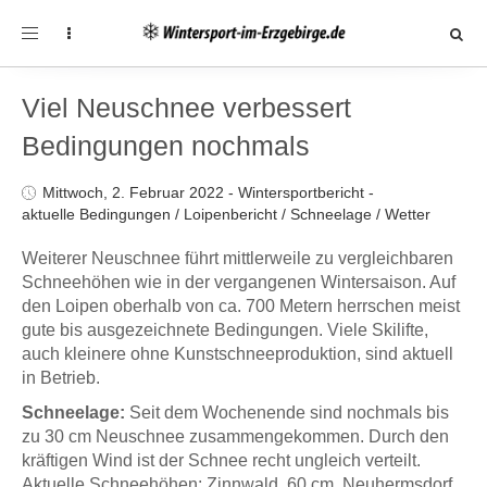
Toggle
navigation
Viel Neuschnee verbessert
Bedingungen nochmals
Mittwoch, 2. Februar 2022
-
Wintersportbericht
-
aktuelle Bedingungen
/
Loipenbericht
/
Schneelage
/
Wetter
Weiterer Neuschnee führt mittlerweile zu vergleichbaren
Schneehöhen wie in der vergangenen Wintersaison. Auf
den Loipen oberhalb von ca. 700 Metern herrschen meist
gute bis ausgezeichnete Bedingungen. Viele Skilifte,
auch kleinere ohne Kunstschneeproduktion, sind aktuell
in Betrieb.
Schneelage:
Seit dem Wochenende sind nochmals bis
zu 30 cm Neuschnee zusammengekommen. Durch den
kräftigen Wind ist der Schnee recht ungleich verteilt.
Aktuelle Schneehöhen: Zinnwald 60 cm, Neuhermsdorf