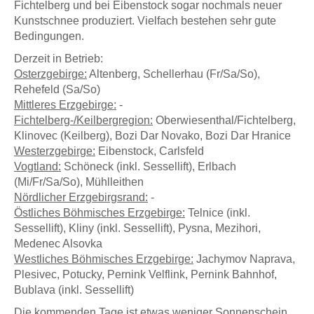
Fichtelberg und bei Eibenstock sogar nochmals neuer
Kunstschnee produziert. Vielfach bestehen sehr gute
Bedingungen.
Derzeit in Betrieb:
Osterzgebirge:
Altenberg, Schellerhau (Fr/Sa/So),
Rehefeld (Sa/So)
Mittleres Erzgebirge:
-
Fichtelberg-/Keilbergregion:
Oberwiesenthal/Fichtelberg,
Klinovec (Keilberg), Bozi Dar Novako, Bozi Dar Hranice
Westerzgebirge:
Eibenstock, Carlsfeld
Vogtland:
Schöneck (inkl. Sessellift), Erlbach
(Mi/Fr/Sa/So), Mühlleithen
Nördlicher Erzgebirgsrand:
-
Östliches Böhmisches Erzgebirge:
Telnice (inkl.
Sessellift), Kliny (inkl. Sessellift), Pysna, Mezihori,
Medenec Alsovka
Westliches Böhmisches Erzgebirge:
Jachymov Naprava,
Plesivec, Potucky, Pernink Velflink, Pernink Bahnhof,
Bublava (inkl. Sessellift)
Die kommenden Tage ist etwas weniger Sonnenschein