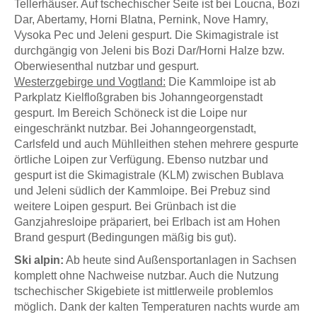
Tellerhäuser. Auf tschechischer Seite ist bei Loucna, Bozi
Dar, Abertamy, Horni Blatna, Pernink, Nove Hamry,
Vysoka Pec und Jeleni gespurt. Die Skimagistrale ist
durchgängig von Jeleni bis Bozi Dar/Horni Halze bzw.
Oberwiesenthal nutzbar und gespurt.
Westerzgebirge und Vogtland:
Die Kammloipe ist ab
Parkplatz Kielfloßgraben bis Johanngeorgenstadt
gespurt. Im Bereich Schöneck ist die Loipe nur
eingeschränkt nutzbar. Bei Johanngeorgenstadt,
Carlsfeld und auch Mühlleithen stehen mehrere gespurte
örtliche Loipen zur Verfügung. Ebenso nutzbar und
gespurt ist die Skimagistrale (KLM) zwischen Bublava
und Jeleni südlich der Kammloipe. Bei Prebuz sind
weitere Loipen gespurt. Bei Grünbach ist die
Ganzjahresloipe präpariert, bei Erlbach ist am Hohen
Brand gespurt (Bedingungen mäßig bis gut).
Ski alpin:
Ab heute sind Außensportanlagen in Sachsen
komplett ohne Nachweise nutzbar. Auch die Nutzung
tschechischer Skigebiete ist mittlerweile problemlos
möglich. Dank der kalten Temperaturen nachts wurde am