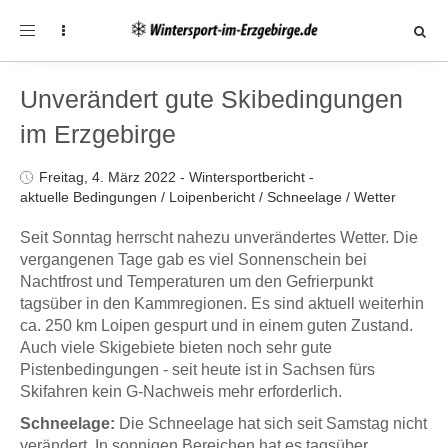
Toggle
navigation
Unverändert gute Skibedingungen
im Erzgebirge
Freitag, 4. März 2022
-
Wintersportbericht
-
aktuelle Bedingungen
/
Loipenbericht
/
Schneelage
/
Wetter
Seit Sonntag herrscht nahezu unverändertes Wetter. Die
vergangenen Tage gab es viel Sonnenschein bei
Nachtfrost und Temperaturen um den Gefrierpunkt
tagsüber in den Kammregionen. Es sind aktuell weiterhin
ca. 250 km Loipen gespurt und in einem guten Zustand.
Auch viele Skigebiete bieten noch sehr gute
Pistenbedingungen - seit heute ist in Sachsen fürs
Skifahren kein G-Nachweis mehr erforderlich.
Schneelage:
Die Schneelage hat sich seit Samstag nicht
verändert. In sonnigen Bereichen hat es tagsüber