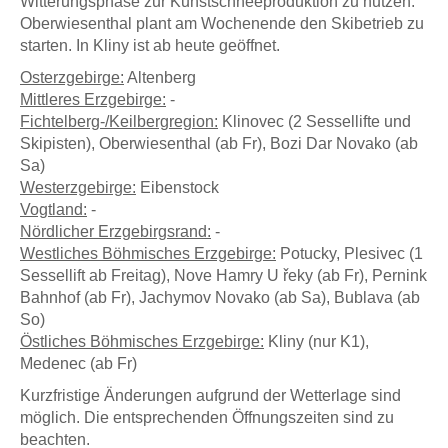
Witterungsphase zur Kunstschneeproduktion zu nutzen.
Oberwiesenthal plant am Wochenende den Skibetrieb zu
starten. In Kliny ist ab heute geöffnet.
Osterzgebirge:
Altenberg
Mittleres Erzgebirge:
-
Fichtelberg-/Keilbergregion:
Klinovec (2 Sessellifte und
Skipisten), Oberwiesenthal (ab Fr), Bozi Dar Novako (ab
Sa)
Westerzgebirge:
Eibenstock
Vogtland:
-
Nördlicher Erzgebirgsrand:
-
Westliches Böhmisches Erzgebirge:
Potucky, Plesivec (1
Sessellift ab Freitag), Nove Hamry U řeky (ab Fr), Pernink
Bahnhof (ab Fr), Jachymov Novako (ab Sa), Bublava (ab
So)
Östliches Böhmisches Erzgebirge:
Kliny (nur K1),
Medenec (ab Fr)
Kurzfristige Änderungen aufgrund der Wetterlage sind
möglich. Die entsprechenden Öffnungszeiten sind zu
beachten.