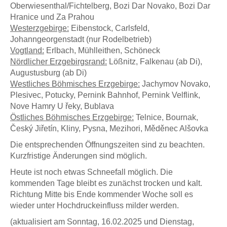
Oberwiesenthal/Fichtelberg, Bozi Dar Novako, Bozi Dar
Hranice und Za Prahou
Westerzgebirge:
Eibenstock, Carlsfeld,
Johanngeorgenstadt (nur Rodelbetrieb)
Vogtland:
Erlbach, Mühlleithen, Schöneck
Nördlicher Erzgebirgsrand:
Lößnitz, Falkenau (ab Di),
Augustusburg (ab Di)
Westliches Böhmisches Erzgebirge:
Jachymov Novako,
Plesivec, Potucky, Pernink Bahnhof, Pernink Velflink,
Nove Hamry U řeky, Bublava
Östliches Böhmisches Erzgebirge:
Telnice, Bournak,
Český Jiřetín, Kliny, Pysna, Mezihori, Měděnec Alšovka
Die entsprechenden Öffnungszeiten sind zu beachten.
Kurzfristige Änderungen sind möglich.
Heute ist noch etwas Schneefall möglich. Die
kommenden Tage bleibt es zunächst trocken und kalt.
Richtung Mitte bis Ende kommender Woche soll es
wieder unter Hochdruckeinfluss milder werden.
(aktualisiert am Sonntag, 16.02.2025 und Dienstag,