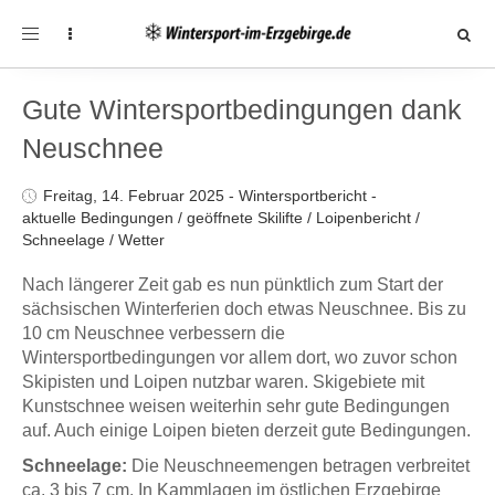
Toggle
navigation
Gute Wintersportbedingungen dank
Neuschnee
Freitag, 14. Februar 2025
-
Wintersportbericht
-
aktuelle Bedingungen
/
geöffnete Skilifte
/
Loipenbericht
/
Schneelage
/
Wetter
Nach längerer Zeit gab es nun pünktlich zum Start der
sächsischen Winterferien doch etwas Neuschnee. Bis zu
10 cm Neuschnee verbessern die
Wintersportbedingungen vor allem dort, wo zuvor schon
Skipisten und Loipen nutzbar waren. Skigebiete mit
Kunstschnee weisen weiterhin sehr gute Bedingungen
auf. Auch einige Loipen bieten derzeit gute Bedingungen.
Schneelage:
Die Neuschneemengen betragen verbreitet
ca. 3 bis 7 cm. In Kammlagen im östlichen Erzgebirge