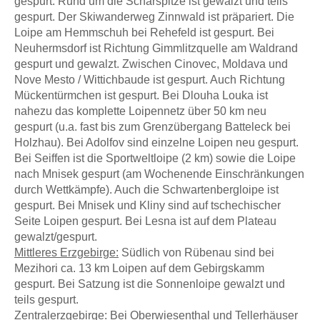
gespurt. Rund um die Scharspitze ist gewalzt und teils
gespurt. Der Skiwanderweg Zinnwald ist präpariert. Die
Loipe am Hemmschuh bei Rehefeld ist gespurt. Bei
Neuhermsdorf ist Richtung Gimmlitzquelle am Waldrand
gespurt und gewalzt. Zwischen Cinovec, Moldava und
Nove Mesto / Wittichbaude ist gespurt. Auch Richtung
Mückentürmchen ist gespurt. Bei Dlouha Louka ist
nahezu das komplette Loipennetz über 50 km neu
gespurt (u.a. fast bis zum Grenzübergang Batteleck bei
Holzhau). Bei Adolfov sind einzelne Loipen neu gespurt.
Bei Seiffen ist die Sportweltloipe (2 km) sowie die Loipe
nach Mnisek gespurt (am Wochenende Einschränkungen
durch Wettkämpfe). Auch die Schwartenbergloipe ist
gespurt. Bei Mnisek und Kliny sind auf tschechischer
Seite Loipen gespurt. Bei Lesna ist auf dem Plateau
gewalzt/gespurt.
Mittleres Erzgebirge:
Südlich von Rübenau sind bei
Mezihori ca. 13 km Loipen auf dem Gebirgskamm
gespurt. Bei Satzung ist die Sonnenloipe gewalzt und
teils gespurt.
Zentralerzgebirge:
Bei Oberwiesenthal und Tellerhäuser